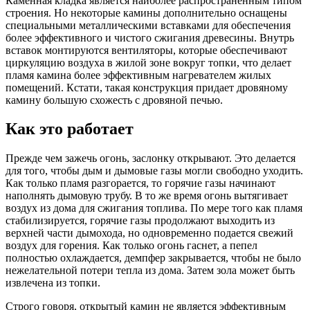
Каменная кладка является наиболее распространенным типом
строения. Но некоторые камины дополнительно оснащены
специальными металлическими вставками для обеспечения
более эффективного и чистого сжигания древесины. Внутрь
вставок монтируются вентиляторы, которые обеспечивают
циркуляцию воздуха в жилой зоне вокруг топки, что делает
пламя камина более эффективным нагревателем жилых
помещений. Кстати, такая конструкция придает дровяному
камину большую схожесть с дровяной печью.
Как это работает
Прежде чем зажечь огонь, заслонку открывают. Это делается
для того, чтобы дым и дымовые газы могли свободно уходить.
Как только пламя разгорается, то горячие газы начинают
наполнять дымовую трубу. В то же время огонь вытягивает
воздух из дома для сжигания топлива. По мере того как пламя
стабилизируется, горячие газы продолжают выходить из
верхней части дымохода, но одновременно подается свежий
воздух для горения. Как только огонь гаснет, а пепел
полностью охлаждается, демпфер закрывается, чтобы не было
нежелательной потери тепла из дома. Затем зола может быть
извлечена из топки.
Строго говоря, открытый камин не является эффективным