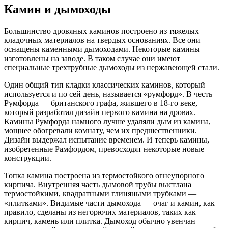
Камин и дымоходы
Большинство дровяных каминов построено из тяжелых
кладочных материалов на твердых основаниях. Все они
оснащены каменными дымоходами. Некоторые камины
изготовлены на заводе. В таком случае они имеют
специальные трехтрубные дымоходы из нержавеющей стали.
Один общий тип кладки классических каминов, который
используется и по сей день, называется «румфорд». В честь
Румфорда — британского графа, жившего в 18-го веке,
который разработал дизайн первого камина на дровах.
Камины Румфорда намного лучше удаляли дым из камина,
мощнее обогревали комнату, чем их предшественники.
Дизайн выдержал испытание временем. И теперь камины,
изобретенные Рамфордом, превосходят некоторые новые
конструкции.
Топка камина построена из термостойкого огнеупорного
кирпича. Внутренняя часть дымовой трубы выстлана
термостойкими, квадратными глиняными трубками —
«плитками». Видимые части дымохода — очаг и камин, как
правило, сделаны из негорючих материалов, таких как
кирпич, камень или плитка. Дымоход обычно увенчан