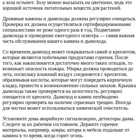
а зола остынет. Золу можно высыпать на цветники, ведь это
хороший источник питательных веществ для растений.
Дровяные камины и дымоходы должны регулярно очищаться.
Проверка их должна осуществляться сертифицированными
специалистами не реже одного раза в год. Подметание
дымохода и проведение ежегодного осмотра — самая важная
часть обслуживания вашего камина и дымохода.
Со временем дымоход может покрываться сажей и креозотом,
которые являются побочными продуктами горения. После
того, как накапливается достаточно много таких отходов, то
возникает опасность пожара. Уборка должна проводиться до
лета, поскольку влажный воздух соединяется с креозотом,
образовывая кислоты, которые могут повредить кирпичную
кладку, привести к возникновению сильных запахов. Крышка
дымохода также проверяется на целостность, регулярно
очищается от креозота. Дымоход и камин необходимо
регулярно проверять на наличие серьезных трещин. Иногда
для чистки может использоваться химический очиститель.
Установите дома аварийную сигнализацию, детекторы дыма.
Следите за их рабочим состоянием. Держите горючие
материалы, например, ковры, шторы и мебель подальше от
камина в то время, когда горит огонь.